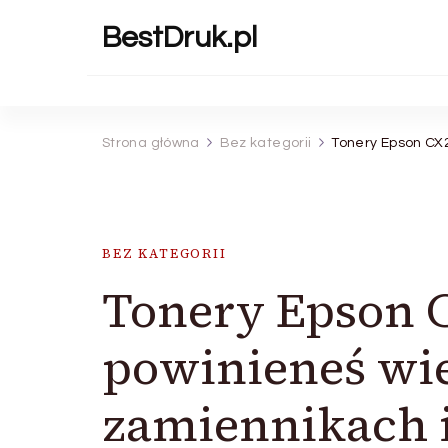
BestDruk.pl
Strona główna
Bez kategorii
Tonery Epson CX2
BEZ KATEGORII
Tonery Epson C
powinieneś wie
zamiennikach i