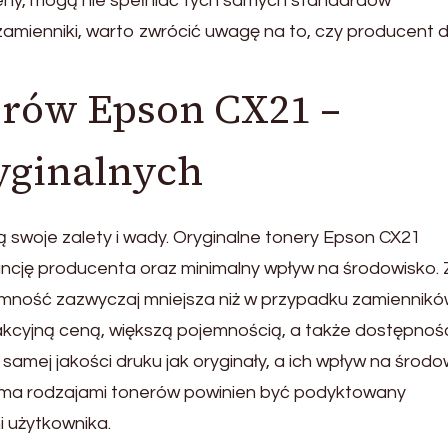
ceny, mogą nie spełniać tych samych standardów
zamienniki, warto zwrócić uwagę na to, czy producent 
erów Epson CX21 –
yginalnych
swoje zalety i wady. Oryginalne tonery Epson CX21
ncję producenta oraz minimalny wpływ na środowisko. 
ojemność zazwyczaj mniejsza niż w przypadku zamiennikó
akcyjną ceną, większą pojemnością, a także dostępnoś
samej jakości druku jak oryginały, a ich wpływ na środ
oma rodzajami tonerów powinien być podyktowany
i użytkownika.