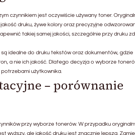
zym czynnikiem jest oczywiście używany toner. Orygina
jakość druku, żywe kolory oraz precyzyjne odwzorowan
zapewnić takiej samej jakości, szczególnie przy druku zd
21 są idealne do druku tekstów oraz dokumentów, gdzie
ron, a nie ich jakość. Dlatego decyzja o wyborze toner
 potrzebami użytkownika.
atacyjne – porównanie
zynników przy wyborze tonerów. W przypadku oryginal
st wyższy, ale jakość druku jest znacznie lepsza. Zamie