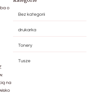
Kategorie
dba o
Bez kategorii
drukarka
Tonery
Tusze
Z
w.
cią na
owisko