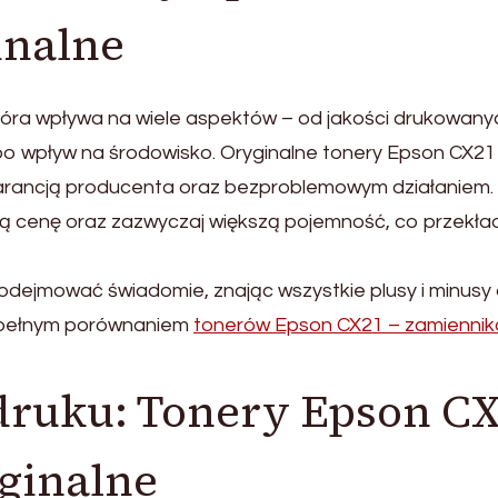
inalne
tóra wpływa na wiele aspektów – od jakości drukowany
 po wpływ na środowisko. Oryginalne tonery Epson CX21
gwarancją producenta oraz bezproblemowym działaniem.
yjną cenę oraz zazwyczaj większą pojemność, co przekła
odejmować świadomie, znając wszystkie plusy i minusy
z pełnym porównaniem
tonerów Epson CX21 – zamiennik
druku: Tonery Epson C
yginalne