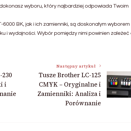
dokonasz wyboru, który najbardziej odpowiada Twoim
000 BK, jak i ich zamienniki, są doskonałym wyborem 
uku i wydajności. Wybór pomiędzy nimi powinien zależeć
Następny artykuł
-230
Tusze Brother LC-125
 i
CMYK – Oryginalne i
nanie
Zamienniki: Analiza i
Porównanie