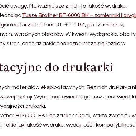
cić uwagę. Najważniejsze z nich to jakość wydruku,
wiedzając
Tusze Brother BT-6000 BK – zamienniki i oryg
ginalne tusze Brother BT-6000 BK, jak i zamienniki,
snych, wyraźnych obrazów. W kwestii wydajności, oba t
by stron, chociaż dokładna liczba może się różnić w
tacyjne do drukarki
zych materiałów eksploatacyjnych. Bez nich drukarka n
owej funkcji. Wybór odpowiedniego tuszu jest więc k
ydajności drukarki.
rother BT-6000 BK i ich zamiennikami, warto zwrócić u
ki, takie jak jakość wydruku, wydajność i kompatybilność