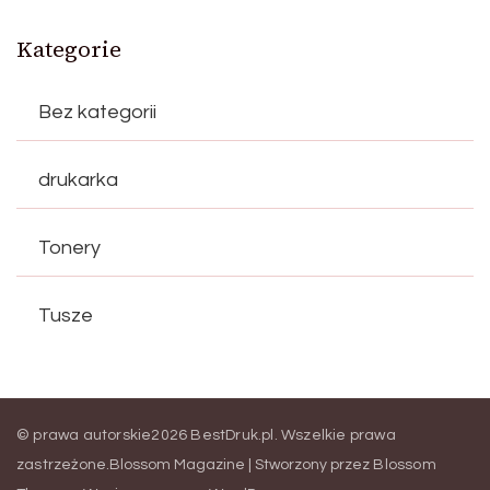
Kategorie
Bez kategorii
drukarka
Tonery
Tusze
© prawa autorskie2026
BestDruk.pl
. Wszelkie prawa
zastrzeżone.
Blossom Magazine | Stworzony przez
Blossom