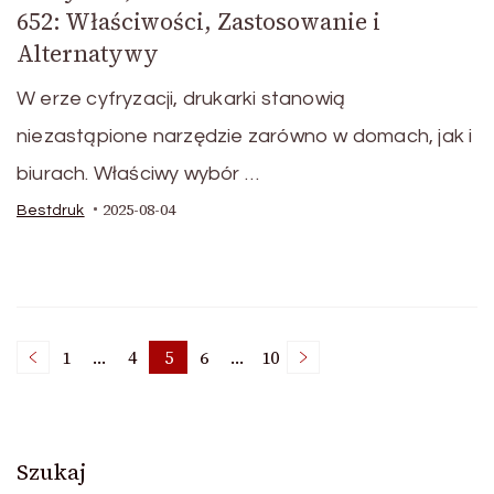
652: Właściwości, Zastosowanie i
Alternatywy
W erze cyfryzacji, drukarki stanowią
niezastąpione narzędzie zarówno w domach, jak i
biurach. Właściwy wybór …
2025-08-04
Bestdruk
Stronicowanie
1
…
4
5
6
…
10
Strona
Strona
Strona
Strona
Strona
wpisów
Szukaj